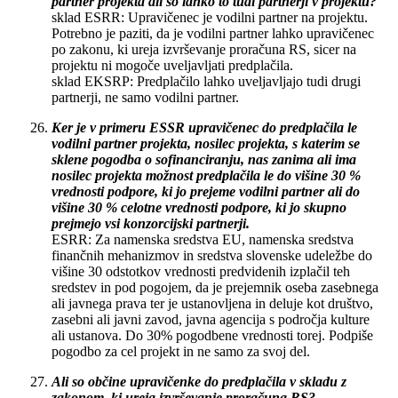
partner projekta ali so lahko to tudi partnerji v projektu?
sklad ESRR: Upravičenec je vodilni partner na projektu.
Potrebno je paziti, da je vodilni partner lahko upravičenec
po zakonu, ki ureja izvrševanje proračuna RS, sicer na
projektu ni mogoče uveljavljati predplačila.
sklad EKSRP: Predplačilo lahko uveljavljajo tudi drugi
partnerji, ne samo vodilni partner.
Ker je v primeru ESSR upravičenec do predplačila le
vodilni partner projekta, nosilec projekta, s katerim se
sklene pogodba o sofinanciranju, nas zanima ali ima
nosilec projekta možnost predplačila le do višine 30 %
vrednosti podpore, ki jo prejeme vodilni partner ali do
višine 30 % celotne vrednosti podpore, ki jo skupno
prejmejo vsi konzorcijski partnerji.
ESRR: Za namenska sredstva EU, namenska sredstva
finančnih mehanizmov in sredstva slovenske udeležbe do
višine 30 odstotkov vrednosti predvidenih izplačil teh
sredstev in pod pogojem, da je prejemnik oseba zasebnega
ali javnega prava ter je ustanovljena in deluje kot društvo,
zasebni ali javni zavod, javna agencija s področja kulture
ali ustanova. Do 30% pogodbene vrednosti torej. Podpiše
pogodbo za cel projekt in ne samo za svoj del.
Ali so občine upravičenke do predplačila v skladu z
zakonom, ki ureja izvrševanje proračuna RS?