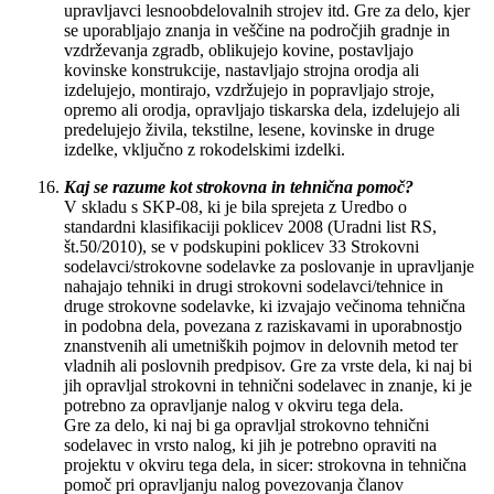
upravljavci lesnoobdelovalnih strojev itd. Gre za delo, kjer
se uporabljajo znanja in veščine na področjih gradnje in
vzdrževanja zgradb, oblikujejo kovine, postavljajo
kovinske konstrukcije, nastavljajo strojna orodja ali
izdelujejo, montirajo, vzdržujejo in popravljajo stroje,
opremo ali orodja, opravljajo tiskarska dela, izdelujejo ali
predelujejo živila, tekstilne, lesene, kovinske in druge
izdelke, vključno z rokodelskimi izdelki.
Kaj se razume kot strokovna in tehnična pomoč?
V skladu s SKP-08, ki je bila sprejeta z Uredbo o
standardni klasifikaciji poklicev 2008 (Uradni list RS,
št.50/2010), se v podskupini poklicev 33 Strokovni
sodelavci/strokovne sodelavke za poslovanje in upravljanje
nahajajo tehniki in drugi strokovni sodelavci/tehnice in
druge strokovne sodelavke, ki izvajajo večinoma tehnična
in podobna dela, povezana z raziskavami in uporabnostjo
znanstvenih ali umetniških pojmov in delovnih metod ter
vladnih ali poslovnih predpisov. Gre za vrste dela, ki naj bi
jih opravljal strokovni in tehnični sodelavec in znanje, ki je
potrebno za opravljanje nalog v okviru tega dela.
Gre za delo, ki naj bi ga opravljal strokovno tehnični
sodelavec in vrsto nalog, ki jih je potrebno opraviti na
projektu v okviru tega dela, in sicer: strokovna in tehnična
pomoč pri opravljanju nalog povezovanja članov