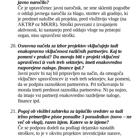
javno naročilo?
Če je upravičenec javni naročnik, ne sme skleniti pogodbe
o oddaji javnega naročila za blago, storitev ali gradnjo, ki
je predmet naložbe ali projekta, pred vložitvijo vloge (na
AKTRP oz MKRR). Stroški povezani z izvajanjem
aktivnosti, ki nastanejo pred oddajo vloge na pristojni
organ, niso upravičeni stroški.
Osnovna načela za izbor projektov vključujejo tudi
enakopravno vključenost različnih partnerjev. Kaj to
pomeni v praksi? Da morajo biti v projekt vključeni
upravičenci iz vseh treh sektorjev, imeti enakovredno
razporejene naloge, finance ipd.?
Javni poziv bi naj bil pripravljen na način, da omogoča
vključitev upravičencev iz vseh treh sektorjev, kar pomeni,
da se podpira raznolikost partnerstva. Pri točkovanju bi
morala imeti prednost raznolika partnerstva. Ni pa nujno,
da imajo vsi partnerji enakovredno razdeljene naloge,
finance ipd.
Pogoj ob vložitvi zahtevka za izplačilo sredstev so tudi
tržno primerljive pisne ponudbe 3 ponudnikov (novo – ne
več ob vlogi), razen izjem. Katere so te izjeme?
Če se podpora dodeli na podlagi dejansko nastalih
stroškov, to je v okviru projektov investicijske narave,