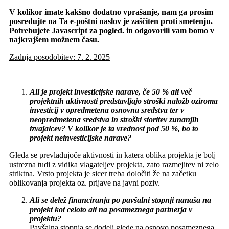
V kolikor imate kakšno dodatno vprašanje, nam ga prosim
posredujte na
Ta e-poštni naslov je zaščiten proti smetenju.
Potrebujete Javascript za pogled.
in odgovorili vam bomo v
najkrajšem možnem času.
Zadnja posodobitev: 7. 2. 2025
Ali je projekt investicijske narave, če 50 % ali več
projektnih aktivnosti predstavljajo stroški naložb oziroma
investicij v opredmetena osnovna sredstva ter v
neopredmetena sredstva in stroški storitev zunanjih
izvajalcev? V kolikor je ta vrednost pod 50 %, bo to
projekt neinvesticijske narave?
Gleda se prevladujoče aktivnosti in katera oblika projekta je bolj
ustrezna tudi z vidika vlagateljev projekta, zato razmejitev ni zelo
striktna. Vrsto projekta je sicer treba določiti že na začetku
oblikovanja projekta oz. prijave na javni poziv.
Ali se delež financiranja po pavšalni stopnji nanaša na
projekt kot celoto ali na posameznega partnerja v
projektu?
Pavšalna stopnja se dodeli glede na osnovo posameznega