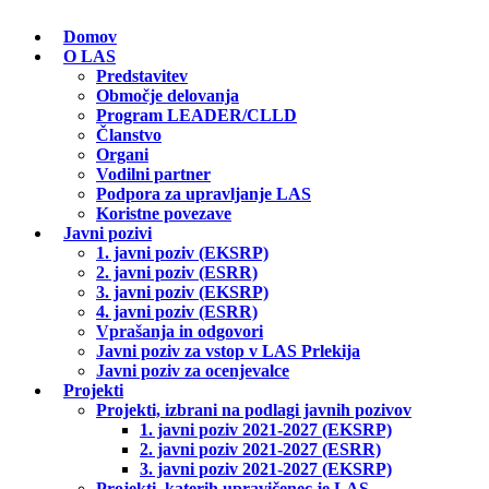
Domov
O LAS
Predstavitev
Območje delovanja
Program LEADER/CLLD
Članstvo
Organi
Vodilni partner
Podpora za upravljanje LAS
Koristne povezave
Javni pozivi
1. javni poziv (EKSRP)
2. javni poziv (ESRR)
3. javni poziv (EKSRP)
4. javni poziv (ESRR)
Vprašanja in odgovori
Javni poziv za vstop v LAS Prlekija
Javni poziv za ocenjevalce
Projekti
Projekti, izbrani na podlagi javnih pozivov
1. javni poziv 2021-2027 (EKSRP)
2. javni poziv 2021-2027 (ESRR)
3. javni poziv 2021-2027 (EKSRP)
Projekti, katerih upravičenec je LAS