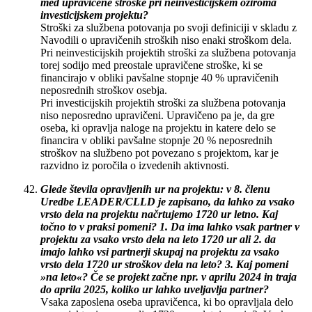
med upravičene stroške pri neinvesticijskem oziroma
investicijskem projektu?
Stroški za službena potovanja po svoji definiciji v skladu z
Navodili o upravičenih stroških niso enaki stroškom dela.
Pri neinvesticijskih projektih stroški za službena potovanja
torej sodijo med preostale upravičene stroške, ki se
financirajo v obliki pavšalne stopnje 40 % upravičenih
neposrednih stroškov osebja.
Pri investicijskih projektih stroški za službena potovanja
niso neposredno upravičeni. Upravičeno pa je, da gre
oseba, ki opravlja naloge na projektu in katere delo se
financira v obliki pavšalne stopnje 20 % neposrednih
stroškov na službeno pot povezano s projektom, kar je
razvidno iz poročila o izvedenih aktivnosti.
Glede števila opravljenih ur na projektu: v 8. členu
Uredbe LEADER/CLLD je zapisano, da lahko za vsako
vrsto dela na projektu načrtujemo 1720 ur letno. Kaj
točno to v praksi pomeni? 1. Da ima lahko vsak partner v
projektu za vsako vrsto dela na leto 1720 ur ali 2. da
imajo lahko vsi partnerji skupaj na projektu za vsako
vrsto dela 1720 ur stroškov dela na leto? 3. Kaj pomeni
»na leto«? Če se projekt začne npr. v aprilu 2024 in traja
do aprila 2025, koliko ur lahko uveljavlja partner?
Vsaka zaposlena oseba upravičenca, ki bo opravljala delo