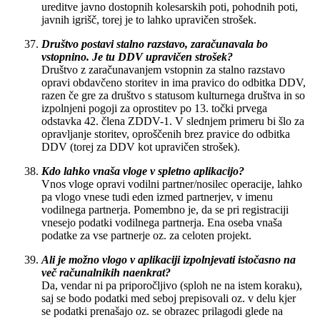
ureditve javno dostopnih kolesarskih poti, pohodnih poti,
javnih igrišč, torej je to lahko upravičen strošek.
Društvo postavi stalno razstavo, zaračunavala bo
vstopnino. Je tu DDV upravičen strošek?
Društvo z zaračunavanjem vstopnin za stalno razstavo
opravi obdavčeno storitev in ima pravico do odbitka DDV,
razen če gre za društvo s statusom kulturnega društva in so
izpolnjeni pogoji za oprostitev po 13. točki prvega
odstavka 42. člena ZDDV-1. V slednjem primeru bi šlo za
opravljanje storitev, oproščenih brez pravice do odbitka
DDV (torej za DDV kot upravičen strošek).
Kdo lahko vnaša vloge v spletno aplikacijo?
Vnos vloge opravi vodilni partner/nosilec operacije, lahko
pa vlogo vnese tudi eden izmed partnerjev, v imenu
vodilnega partnerja. Pomembno je, da se pri registraciji
vnesejo podatki vodilnega partnerja. Ena oseba vnaša
podatke za vse partnerje oz. za celoten projekt.
Ali je možno vlogo v aplikaciji izpolnjevati istočasno na
več računalnikih naenkrat?
Da, vendar ni pa priporočljivo (sploh ne na istem koraku),
saj se bodo podatki med seboj prepisovali oz. v delu kjer
se podatki prenašajo oz. se obrazec prilagodi glede na