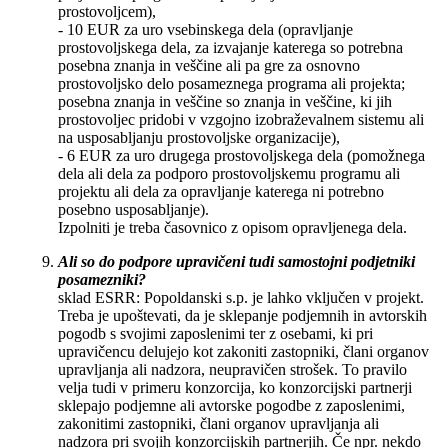
prostovoljcem),
- 10 EUR za uro vsebinskega dela (opravljanje
prostovoljskega dela, za izvajanje katerega so potrebna
posebna znanja in veščine ali pa gre za osnovno
prostovoljsko delo posameznega programa ali projekta;
posebna znanja in veščine so znanja in veščine, ki jih
prostovoljec pridobi v vzgojno izobraževalnem sistemu ali
na usposabljanju prostovoljske organizacije),
- 6 EUR za uro drugega prostovoljskega dela (pomožnega
dela ali dela za podporo prostovoljskemu programu ali
projektu ali dela za opravljanje katerega ni potrebno
posebno usposabljanje).
Izpolniti je treba časovnico z opisom opravljenega dela.
Ali so do podpore upravičeni tudi samostojni podjetniki
posamezniki?
sklad ESRR: Popoldanski s.p. je lahko vključen v projekt.
Treba je upoštevati, da je sklepanje podjemnih in avtorskih
pogodb s svojimi zaposlenimi ter z osebami, ki pri
upravičencu delujejo kot zakoniti zastopniki, člani organov
upravljanja ali nadzora, neupravičen strošek. To pravilo
velja tudi v primeru konzorcija, ko konzorcijski partnerji
sklepajo podjemne ali avtorske pogodbe z zaposlenimi,
zakonitimi zastopniki, člani organov upravljanja ali
nadzora pri svojih konzorcijskih partnerjih. Če npr. nekdo