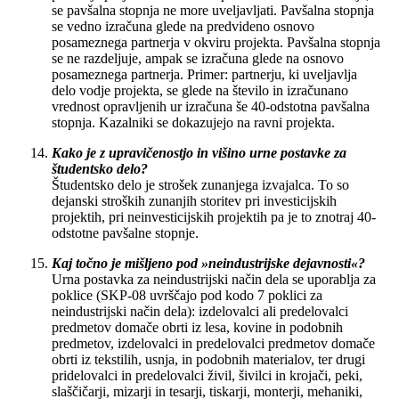
se pavšalna stopnja ne more uveljavljati. Pavšalna stopnja
se vedno izračuna glede na predvideno osnovo
posameznega partnerja v okviru projekta. Pavšalna stopnja
se ne razdeljuje, ampak se izračuna glede na osnovo
posameznega partnerja. Primer: partnerju, ki uveljavlja
delo vodje projekta, se glede na število in izračunano
vrednost opravljenih ur izračuna še 40-odstotna pavšalna
stopnja. Kazalniki se dokazujejo na ravni projekta.
Kako je z upravičenostjo in višino urne postavke za
študentsko delo?
Študentsko delo je strošek zunanjega izvajalca. To so
dejanski stroških zunanjih storitev pri investicijskih
projektih, pri neinvesticijskih projektih pa je to znotraj 40-
odstotne pavšalne stopnje.
Kaj točno je mišljeno pod »neindustrijske dejavnosti«?
Urna postavka za neindustrijski način dela se uporablja za
poklice (SKP-08 uvrščajo pod kodo 7 poklici za
neindustrijski način dela): izdelovalci ali predelovalci
predmetov domače obrti iz lesa, kovine in podobnih
predmetov, izdelovalci in predelovalci predmetov domače
obrti iz tekstilih, usnja, in podobnih materialov, ter drugi
pridelovalci in predelovalci živil, šivilci in krojači, peki,
slaščičarji, mizarji in tesarji, tiskarji, monterji, mehaniki,