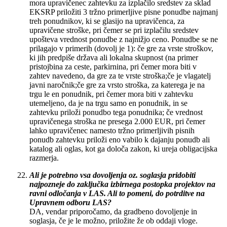
mora upravičenec zahtevku za izplačilo sredstev za sklad
EKSRP priložiti 3 tržno primerljive pisne ponudbe najmanj
treh ponudnikov, ki se glasijo na upravičenca, za
upravičene stroške, pri čemer se pri izplačilu sredstev
upošteva vrednost ponudbe z najnižjo ceno. Ponudbe se ne
prilagajo v primerih (dovolj je 1): če gre za vrste stroškov,
ki jih predpiše država ali lokalna skupnost (na primer
pristojbina za ceste, parkirnina, pri čemer mora biti v
zahtev navedeno, da gre za te vrste stroška;če je vlagatelj
javni naročnik;če gre za vrsto stroška, za katerega je na
trgu le en ponudnik, pri čemer mora biti v zahtevku
utemeljeno, da je na trgu samo en ponudnik, in se
zahtevku priloži ponudbo tega ponudnika; če vrednost
upravičenega stroška ne presega 2.000 EUR, pri čemer
lahko upravičenec namesto tržno primerljivih pisnih
ponudb zahtevku priloži eno vabilo k dajanju ponudb ali
katalog ali oglas, kot ga določa zakon, ki ureja obligacijska
razmerja.
Ali je potrebno vsa dovoljenja oz. soglasja pridobiti
najpozneje do zaključka izbirnega postopka projektov na
ravni odločanja v LAS. Ali to pomeni, do potrditve na
Upravnem odboru LAS?
DA, vendar priporočamo, da gradbeno dovoljenje in
soglasja, če je le možno, priložite že ob oddaji vloge.