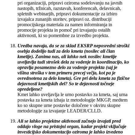
pri organizaciji, pripravi oziroma sodelovanju na javnih
nastopih, tržnicah, razstavah, konferencah, delavnicah,
spletnih webinarjih, pripravi dokumentacije za izbiro
izvajalca zunanjih storitev, pripravi oz. distribuciji
promocijskega materiala za namen informiranja in
promocije projekta in pomoč pri izvajanju ostalih
aktivnosti, ki so pomembne za izvedbo projekta.
Uredba navaja, da se za sklad EKSRP neposredni stroški
osebja dodelijo tudi za delo kmeta (nosilec ali član
kmetije). Zanima nas, ali lahko nek nosilec kmetije
uveljavlja tudi strošek dela za vodenje in koordinacijo, ko
opravlja posamezno delo za vodenje projekta (saj je
višina stroška v tem primeru precej večja, kot pa je
ovrednotena za delo kmeta). Gre pri delu kmeta za fizične
dejavnosti kmetijskih del? So te dejavnosti točneje
opredeljene?
Kmet lahko uveljavlja le urno postavko za kmeta, saj urna
postavka za kmeta izhaja iz metodologije MKGP, medtem
ko so skupne urne postavke določene v okviru skupne
metodologije za izvajanje LEADER/CLLD.
Ali se lahko projektne aktivnosti začnejo izvajati pred
oddajo vloge na pristojni organ, kadar projekt vključuje
investicijsko dokumentacijo oziroma je lahko izvedeno