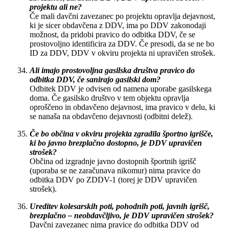
projektu ali ne?
Če mali davčni zavezanec po projektu opravlja dejavnost,
ki je sicer obdavčena z DDV, ima po DDV zakonodaji
možnost, da pridobi pravico do odbitka DDV, če se
prostovoljno identificira za DDV. Če presodi, da se ne bo
ID za DDV, DDV v okviru projekta ni upravičen strošek.
Ali imajo prostovoljna gasilska društva pravico do
odbitka DDV, če sanirajo gasilski dom?
Odbitek DDV je odvisen od namena uporabe gasilskega
doma. Če gasilsko društvo v tem objektu opravlja
oproščeno in obdavčeno dejavnost, ima pravico v delu, ki
se nanaša na obdavčeno dejavnosti (odbitni delež).
Če bo občina v okviru projekta zgradila športno igrišče,
ki bo javno brezplačno dostopno, je DDV upravičen
strošek?
Občina od izgradnje javno dostopnih športnih igrišč
(uporaba se ne zaračunava nikomur) nima pravice do
odbitka DDV po ZDDV-1 (torej je DDV upravičen
strošek).
Ureditev kolesarskih poti, pohodnih poti, javnih igrišč,
brezplačno – neobdavčljivo, je DDV upravičen strošek?
Davčni zavezanec nima pravice do odbitka DDV od