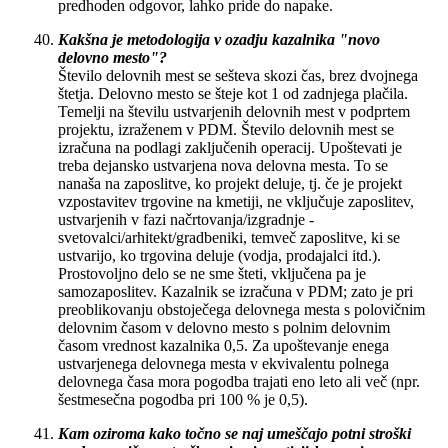
predhoden odgovor, lahko pride do napake.
Kakšna je metodologija v ozadju kazalnika "novo
delovno mesto"?
Število delovnih mest se sešteva skozi čas, brez dvojnega
štetja. Delovno mesto se šteje kot 1 od zadnjega plačila.
Temelji na številu ustvarjenih delovnih mest v podprtem
projektu, izraženem v PDM. Število delovnih mest se
izračuna na podlagi zaključenih operacij. Upoštevati je
treba dejansko ustvarjena nova delovna mesta. To se
nanaša na zaposlitve, ko projekt deluje, tj. če je projekt
vzpostavitev trgovine na kmetiji, ne vključuje zaposlitev,
ustvarjenih v fazi načrtovanja/izgradnje -
svetovalci/arhitekt/gradbeniki, temveč zaposlitve, ki se
ustvarijo, ko trgovina deluje (vodja, prodajalci itd.).
Prostovoljno delo se ne sme šteti, vključena pa je
samozaposlitev. Kazalnik se izračuna v PDM; zato je pri
preoblikovanju obstoječega delovnega mesta s polovičnim
delovnim časom v delovno mesto s polnim delovnim
časom vrednost kazalnika 0,5. Za upoštevanje enega
ustvarjenega delovnega mesta v ekvivalentu polnega
delovnega časa mora pogodba trajati eno leto ali več (npr.
šestmesečna pogodba pri 100 % je 0,5).
Kam oziroma kako točno se naj umeščajo potni stroški