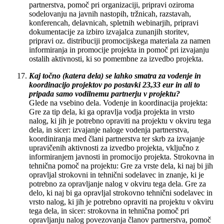
partnerstva, pomoč pri organizaciji, pripravi oziroma
sodelovanju na javnih nastopih, tržnicah, razstavah,
konferencah, delavnicah, spletnih webinarjih, pripravi
dokumentacije za izbiro izvajalca zunanjih storitev,
pripravi oz. distribuciji promocijskega materiala za namen
informiranja in promocije projekta in pomoč pri izvajanju
ostalih aktivnosti, ki so pomembne za izvedbo projekta.
Kaj točno (katera dela) se lahko smatra za vodenje in
koordinacijo projektov po postavki 23,33 eur in ali to
pripada samo vodilnemu partnerju v projektu?
Glede na vsebino dela. Vodenje in koordinacija projekta:
Gre za tip dela, ki ga opravlja vodja projekta in vrsto
nalog, ki jih je potrebno opraviti na projektu v okviru tega
dela, in sicer: izvajanje naloge vodenja partnerstva,
koordiniranja med člani partnerstva ter skrb za izvajanje
upravičenih aktivnosti za izvedbo projekta, vključno z
informiranjem javnosti in promocijo projekta. Strokovna in
tehnična pomoč na projektu: Gre za vrste dela, ki naj bi jih
opravljal strokovni in tehnični sodelavec in znanje, ki je
potrebno za opravljanje nalog v okviru tega dela. Gre za
delo, ki naj bi ga opravljal strokovno tehnični sodelavec in
vrsto nalog, ki jih je potrebno opraviti na projektu v okviru
tega dela, in sicer: strokovna in tehnična pomoč pri
opravljanju nalog povezovanja članov partnerstva, pomoč