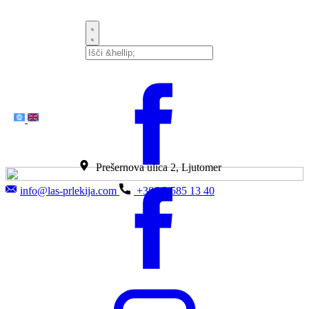
Prešernova ulica 2, Lj​utomer
info@las-prlekija.com
+386 2 585 13 40