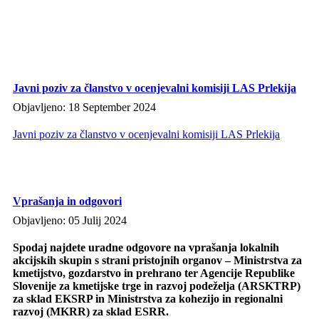
Javni poziv za članstvo v ocenjevalni komisiji LAS Prlekija
Objavljeno: 18 September 2024
Javni poziv za članstvo v ocenjevalni komisiji LAS Prlekija
Vprašanja in odgovori
Objavljeno: 05 Julij 2024
Spodaj najdete uradne odgovore na vprašanja lokalnih
akcijskih skupin s strani pristojnih organov – Ministrstva za
kmetijstvo, gozdarstvo in prehrano ter Agencije Republike
Slovenije za kmetijske trge in razvoj podeželja (ARSKTRP)
za sklad EKSRP in Ministrstva za kohezijo in regionalni
razvoj (MKRR) za sklad ESRR.