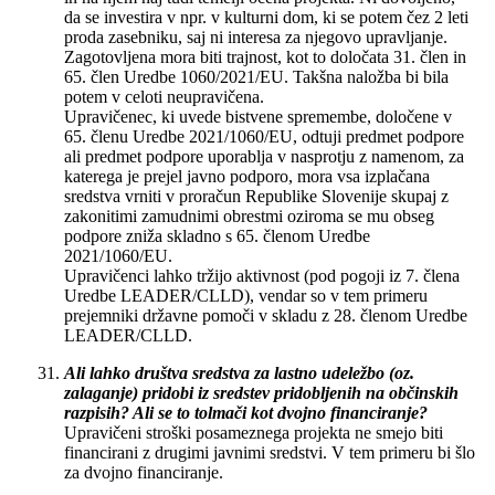
da se investira v npr. v kulturni dom, ki se potem čez 2 leti
proda zasebniku, saj ni interesa za njegovo upravljanje.
Zagotovljena mora biti trajnost, kot to določata 31. člen in
65. člen Uredbe 1060/2021/EU. Takšna naložba bi bila
potem v celoti neupravičena.
Upravičenec, ki uvede bistvene spremembe, določene v
65. členu Uredbe 2021/1060/EU, odtuji predmet podpore
ali predmet podpore uporablja v nasprotju z namenom, za
katerega je prejel javno podporo, mora vsa izplačana
sredstva vrniti v proračun Republike Slovenije skupaj z
zakonitimi zamudnimi obrestmi oziroma se mu obseg
podpore zniža skladno s 65. členom Uredbe
2021/1060/EU.
Upravičenci lahko tržijo aktivnost (pod pogoji iz 7. člena
Uredbe LEADER/CLLD), vendar so v tem primeru
prejemniki državne pomoči v skladu z 28. členom Uredbe
LEADER/CLLD.
Ali lahko društva sredstva za lastno udeležbo (oz.
zalaganje) pridobi iz sredstev pridobljenih na občinskih
razpisih? Ali se to tolmači kot dvojno financiranje?
Upravičeni stroški posameznega projekta ne smejo biti
financirani z drugimi javnimi sredstvi. V tem primeru bi šlo
za dvojno financiranje.