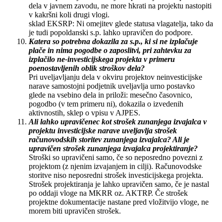
dela v javnem zavodu, ne more hkrati na projektu nastopiti
v kakršni koli drugi vlogi.
sklad EKSRP: Ni omejitev glede statusa vlagatelja, tako da
je tudi popoldanski s.p. lahko upravičen do podpore.
Katera so potrebna dokazila za s.p., ki si ne izplačuje
plače in nima pogodbe o zaposlitvi, pri zahtevku za
izplačilo ne-investicijskega projekta v primeru
poenostavljenih oblik stroškov dela?
Pri uveljavljanju dela v okviru projektov neinvesticijske
narave samostojni podjetnik uveljavlja urno postavko
glede na vsebino dela in priloži: mesečno časovnico,
pogodbo (v tem primeru ni), dokazila o izvedenih
aktivnostih, sklep o vpisu v AJPES.
Ali lahko upravičenec kot strošek zunanjega izvajalca v
projektu investicijske narave uveljavlja strošek
računovodskih storitev zunanjega izvajalca? Ali je
upravičen strošek zunanjega izvajalca projektiranje?
Stroški so upravičeni samo, če so neposredno povezni z
projektom (z njenim izvajanjem in cilji). Računovodske
storitve niso neposredni strošek investicijskega projekta.
Strošek projektiranja je lahko upravičen samo, če je nastal
po oddaji vloge na MKRR oz. AKTRP. Če strošek
projektne dokumentacije nastane pred vložitvijo vloge, ne
morem biti upravičen strošek.