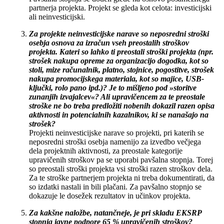
partnerja projekta. Projekt se gleda kot celota: investicijski
ali neinvesticijski.
Za projekte neinvesticijske narave so neposredni stroški
osebja osnova za izračun vseh preostalih stroškov
projekta. Kateri so lahko ti preostali stroški projekta (npr.
strošek nakupa opreme za organizacijo dogodka, kot so
stoli, mize računalnik, platno, stojnice, pogostitve, strošek
nakupa promocijskega materiala, kot so majice, USB-
ključki, rolo pano ipd.)? Je to mišljeno pod »storitve
zunanjih izvajalcev«? Ali upravičencem za te preostale
stroške ne bo treba predložiti nobenih dokazil razen opisa
aktivnosti in potencialnih kazalnikov, ki se nanašajo na
strošek?
Projekti neinvesticijske narave so projekti, pri katerih se
neposredni stroški osebja namenijo za izvedbo večjega
dela projektnih aktivnosti, za preostale kategorije
upravičenih stroškov pa se uporabi pavšalna stopnja. Torej
so preostali stroški projekta vsi stroški razen stroškov dela.
Za te stroške partnerjem projekta ni treba dokumentirati, da
so izdatki nastali in bili plačani. Za pavšalno stopnjo se
dokazuje le dosežek rezultatov in učinkov projekta.
Za kakšne naložbe, natančneje, je pri skladu EKSRP
stopnja javne podpore 65 % upravičenih stroškov?