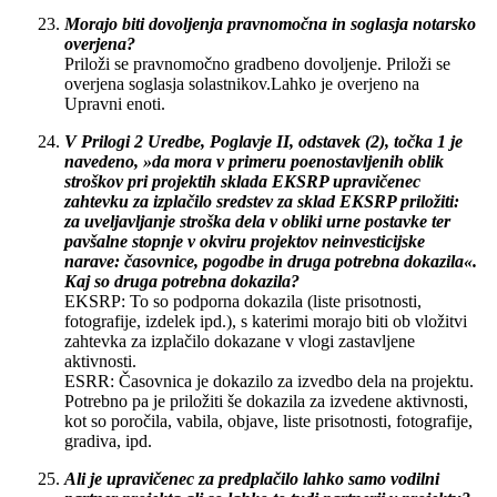
Morajo biti dovoljenja pravnomočna in soglasja notarsko
overjena?
Priloži se pravnomočno gradbeno dovoljenje. Priloži se
overjena soglasja solastnikov.Lahko je overjeno na
Upravni enoti.
V Prilogi 2 Uredbe, Poglavje II, odstavek (2), točka 1 je
navedeno, »da mora v primeru poenostavljenih oblik
stroškov pri projektih sklada EKSRP upravičenec
zahtevku za izplačilo sredstev za sklad EKSRP priložiti:
za uveljavljanje stroška dela v obliki urne postavke ter
pavšalne stopnje v okviru projektov neinvesticijske
narave: časovnice, pogodbe in druga potrebna dokazila«.
Kaj so druga potrebna dokazila?
EKSRP: To so podporna dokazila (liste prisotnosti,
fotografije, izdelek ipd.), s katerimi morajo biti ob vložitvi
zahtevka za izplačilo dokazane v vlogi zastavljene
aktivnosti.
ESRR: Časovnica je dokazilo za izvedbo dela na projektu.
Potrebno pa je priložiti še dokazila za izvedene aktivnosti,
kot so poročila, vabila, objave, liste prisotnosti, fotografije,
gradiva, ipd.
Ali je upravičenec za predplačilo lahko samo vodilni