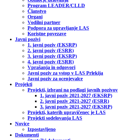
Program LEADER/CLLD
Članstvo
Organi
Vodilni partner
Podpora za upravljanje LAS
Koristne povezave
Javni pozivi
1. javni poziv (EKSRP)
2. javni poziv (ESRR)
3. javni poziv (EKSRP)
4. javni poziv (ESRR)
Vprašanja in odgovori
Javni poziv za vstop v LAS Prlekija
Javni poziv za ocenjevalce
Projekti
Projekti, izbrani na podlagi javnih pozivov
1. javni poziv 2021-2027 (EKSRP)
2. javni poziv 2021-2027 (ESRR)
3. javni poziv 2021-2027 (EKSRP)
Projekti, katerih upravičenec je LAS
Projekti sodelovanja LAS
Novice
Izpostavljeno
Dokumenti