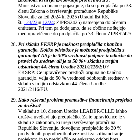
Ministrstvo za finance pojasnjuje, da so predplačila po 33.
členu Zakona o izvrševanju proračunov Republike
Slovenije za leti 2024 in 2025 (Uradni list RS,
št.
123/23
in
12/24
; ZIPRS2425) namenjena določenim
entitetam. Pri tem pa dodajamo, da se občine ne štejejo
med upravičence do predplačila po 33. členu ZIPRS2425.
Pri skladu EKSRP je možnost predplačila z bančno
garancijo. Koliko odstotkov je možnosti predplačila z
garancijo? Ali je to 30% vrednosti podpore iz odločbe do
pravici do sredstev ali je to 50 % v skladu s tretjim
odstavkom 44. člena Uredbe 2021/2116/EU?
EKSRP: Če upravičenec predloži originalno bančno
garancijo, velja do 50 % vrednosti odobrenih sredstev, v
skladu s tretjim odstavkom 44. člena Uredbe
2021/2116/EU.
Kako reševati problem premostitve financiranja projekta
za društva?
V skladu z 10. členom Uredbe LEADER/CLLD lahko
društva uveljavljajo predplačilo. Za te upravičence je v
skladu z zakonom, ki ureja izvrševanje proračuna
Republike Slovenije, dovoljeno predplačilo do 30 %
predvidenih pogodbenih obveznosti za sofinanciranje
projektov, in to predplačilo se enkratno odobri brez