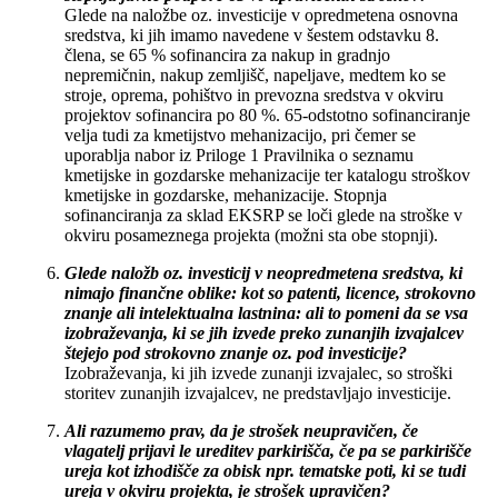
Glede na naložbe oz. investicije v opredmetena osnovna
sredstva, ki jih imamo navedene v šestem odstavku 8.
člena, se 65 % sofinancira za nakup in gradnjo
nepremičnin, nakup zemljišč, napeljave, medtem ko se
stroje, oprema, pohištvo in prevozna sredstva v okviru
projektov sofinancira po 80 %. 65-odstotno sofinanciranje
velja tudi za kmetijstvo mehanizacijo, pri čemer se
uporablja nabor iz Priloge 1 Pravilnika o seznamu
kmetijske in gozdarske mehanizacije ter katalogu stroškov
kmetijske in gozdarske, mehanizacije. Stopnja
sofinanciranja za sklad EKSRP se loči glede na stroške v
okviru posameznega projekta (možni sta obe stopnji).
Glede naložb oz. investicij v neopredmetena sredstva, ki
nimajo finančne oblike: kot so patenti, licence, strokovno
znanje ali intelektualna lastnina: ali to pomeni da se vsa
izobraževanja, ki se jih izvede preko zunanjih izvajalcev
štejejo pod strokovno znanje oz. pod investicije?
Izobraževanja, ki jih izvede zunanji izvajalec, so stroški
storitev zunanjih izvajalcev, ne predstavljajo investicije.
Ali razumemo prav, da je strošek neupravičen, če
vlagatelj prijavi le ureditev parkirišča, če pa se parkirišče
ureja kot izhodišče za obisk npr. tematske poti, ki se tudi
ureja v okviru projekta, je strošek upravičen?