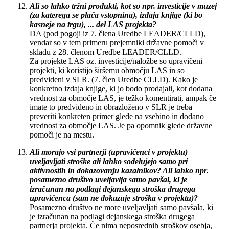
Ali so lahko tržni produkti, kot so npr. investicije v muzej
(za katerega se plača vstopnina), izdaja knjige (ki bo
kasneje na trgu), ... del LAS projekta?
DA (pod pogoji iz 7. člena Uredbe LEADER/CLLD),
vendar so v tem primeru prejemniki državne pomoči v
skladu z 28. členom Uredbe LEADER/CLLD.
Za projekte LAS oz. investicije/naložbe so upravičeni
projekti, ki koristijo širšemu območju LAS in so
predvideni v SLR. (7. člen Uredbe CLLD). Kako je
konkretno izdaja knjige, ki jo bodo prodajali, kot dodana
vrednost za območje LAS, je težko komentirati, ampak če
imate to predvideno in obrazloženo v SLR je treba
preveriti konkreten primer glede na vsebino in dodano
vrednost za območje LAS. Je pa opomnik glede državne
pomoči je na mestu.
Ali morajo vsi partnerji (upravičenci v projektu)
uveljavljati stroške ali lahko sodelujejo samo pri
aktivnostih in dokazovanju kazalnikov? Ali lahko npr.
posamezno društvo uveljavlja samo pavšal, ki je
izračunan na podlagi dejanskega stroška drugega
upravičenca (sam ne dokazuje stroška v projektu)?
Posamezno društvo ne more uveljavljati samo pavšala, ki
je izračunan na podlagi dejanskega stroška drugega
partnerja projekta. Če nima neposrednih stroškov osebja,