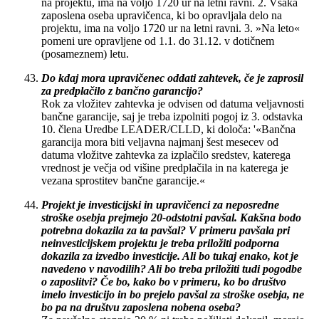
na projektu, ima na voljo 1720 ur na letni ravni. 2. Vsaka
zaposlena oseba upravičenca, ki bo opravljala delo na
projektu, ima na voljo 1720 ur na letni ravni. 3. »Na leto«
pomeni ure opravljene od 1.1. do 31.12. v dotičnem
(posameznem) letu.
Do kdaj mora upravičenec oddati zahtevek, če je zaprosil
za predplačilo z bančno garancijo?
Rok za vložitev zahtevka je odvisen od datuma veljavnosti
bančne garancije, saj je treba izpolniti pogoj iz 3. odstavka
10. člena Uredbe LEADER/CLLD, ki določa: '«Bančna
garancija mora biti veljavna najmanj šest mesecev od
datuma vložitve zahtevka za izplačilo sredstev, katerega
vrednost je večja od višine predplačila in na katerega je
vezana sprostitev bančne garancije.«
Projekt je investicijski in upravičenci za neposredne
stroške osebja prejmejo 20-odstotni pavšal. Kakšna bodo
potrebna dokazila za ta pavšal? V primeru pavšala pri
neinvesticijskem projektu je treba priložiti podporna
dokazila za izvedbo investicije. Ali bo tukaj enako, kot je
navedeno v navodilih? Ali bo treba priložiti tudi pogodbe
o zaposlitvi? Če bo, kako bo v primeru, ko bo društvo
imelo investicijo in bo prejelo pavšal za stroške osebja, ne
bo pa na društvu zaposlena nobena oseba?