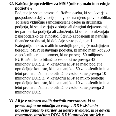
Kakšna je opredelitev za MSP (mikro, malo in srednje
podjetje)?
Podjetje je vsaka pravna ali fizična oseba, ki se ukvarja z
gospodarsko dejavnostjo, ne glede na njeno pravno obliko.
To zlasti vključuje samozaposlene osebe in družinska
podjetja, ki se ukvarjajo z obrtjo ali drugimi dejavnostmi,
ter partnerska podjetja ali združenja, ki se redno ukvarjajo
z gospodarsko dejavnostjo. Število zaposlenih in najvišje
finančne vrednosti, ki določajo vrsto podjetja: 1.
Kategorijo mikro, malih in srednjih podjetij (v nadaljnjem
besedilu: MSP) sestavljajo podjetja, ki imajo manj kot 250
zaposlenih ter letni promet, ki ne presega 50 milijonov
EUR in/ali letno bilančno vsoto, ki ne presega 43
milijonov EUR. 2. V kategoriji MSP se malo podjetje
opredeljuje kot tisto, ki ima manj kot 50 zaposlenih in ima
letni promet in/ali letno bilančno vsoto, ki ne presega 10
milijonov EUR. 3. V kategoriji MSP se mikro podjetje
opredeljuje kot tisto, ki ima manj kot 10 zaposlenih in ima
letni promet in/ali letno bilančno vsoto, ki ne presega 2
milijonov EUR.
Ali je v primeru malih davčnih zavezancev, ki se
prostovoljno ne odločijo za vstop v DDV sistem in
naročijo zunanjo storitev, za katero izvajalec, ki je davčni
zavezanec, zaračuna DDV, DDV upravičen strošek v