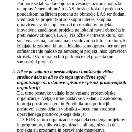
Podpore se lahko dodelijo za investicije oziroma naložbe
na upravičenem območju LAS, in sicer kot del projekta s
poudarkom na širšem pomenu za območje LAS ter dodani
vrednosti za projekt (kot so skupni interes, skupina
upravičencev, dostop javnosti do rezultatov projekta,
inovativne značilnosti projekta na lokalni ravni območja in
prebivalcev območja LAS). Naložbe v infrastrukturo, kot
so javna cestna, komunalna in vodovodna infrastruktura, ki
izhajajo iz zakona, ki ureja lokalno samoupravo, ter gre pri
sofinanciranju naložb za samostojni projekt, niso upravičen
strošek. DA, mora pa biti parkirišče del projekta (ne
samostojni projekt).
Ali se po zakonu o prostovoljstvu upoštevajo višine
stroškov dela in ali so do tega upravičene zgolj
organizacije oz. ustanove vpisane v vpisnik prostovoljskih
organizacij?
Da, urne postavke veljalo le za vpisane prostovoljske
organizacije. Veljajo urne postavke v skladu z Zakonom,
ki ureja prostovoljstvo, in Pravilnikom o področjih
prostovoljskega dela in vpisniku – ocenjena vrednost
opravljenega prostovoljskega dela je:
- 13 EUR za uro organizacijskega dela (vodenja projektov
in programov, njihova organizacija ali organizacija dela
projekta ali programa in opravljanje mentorstva