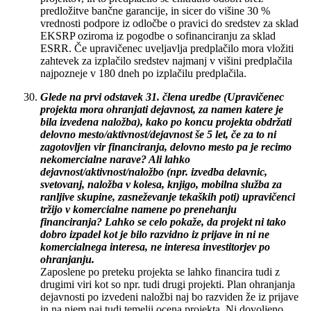
predložitve bančne garancije, in sicer do višine 30 %
vrednosti podpore iz odločbe o pravici do sredstev za sklad
EKSRP oziroma iz pogodbe o sofinanciranju za sklad
ESRR. Če upravičenec uveljavlja predplačilo mora vložiti
zahtevek za izplačilo sredstev najmanj v višini predplačila
najpozneje v 180 dneh po izplačilu predplačila.
Glede na prvi odstavek 31. člena uredbe (Upravičenec
projekta mora ohranjati dejavnost, za namen katere je
bila izvedena naložba), kako po koncu projekta obdržati
delovno mesto/aktivnost/dejavnost še 5 let, če za to ni
zagotovljen vir financiranja, delovno mesto pa je recimo
nekomercialne narave? Ali lahko
dejavnost/aktivnost/naložbo (npr. izvedba delavnic,
svetovanj, naložba v kolesa, knjigo, mobilna služba za
ranljive skupine, zasneževanje tekaških poti) upravičenci
tržijo v komercialne namene po prenehanju
financiranja? Lahko se celo pokaže, da projekt ni tako
dobro izpadel kot je bilo razvidno iz prijave in ni ne
komercialnega interesa, ne interesa investitorjev po
ohranjanju.
Zaposlene po preteku projekta se lahko financira tudi z
drugimi viri kot so npr. tudi drugi projekti. Plan ohranjanja
dejavnosti po izvedeni naložbi naj bo razviden že iz prijave
in na njem naj tudi temelji ocena projekta. Ni dovoljeno,