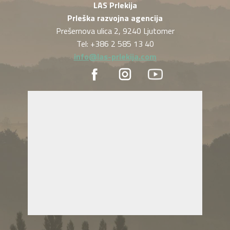
LAS Prlekija
Prleška razvojna agencija
Prešernova ulica 2, 9240 Ljutomer
Tel: +386 2 585 13 40
info@las-prlekija.com