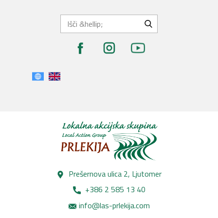
Prešernova ulica 2, Lj​utomer
+386 2 585 13 40
info@las-prlekija.com