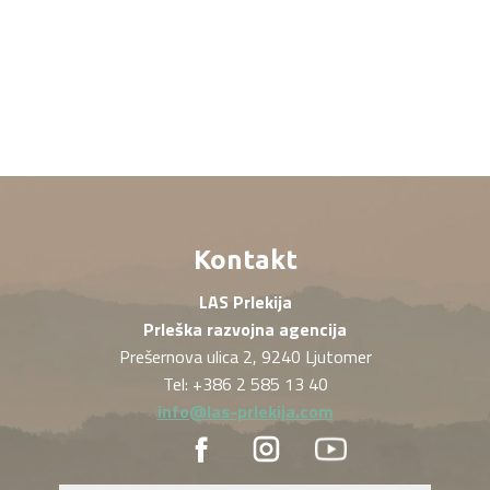
Kontakt
LAS Prlekija
Prleška razvojna agencija
Prešernova ulica 2, 9240 Ljutomer
Tel: +386 2 585 13 40
info@las-prlekija.com