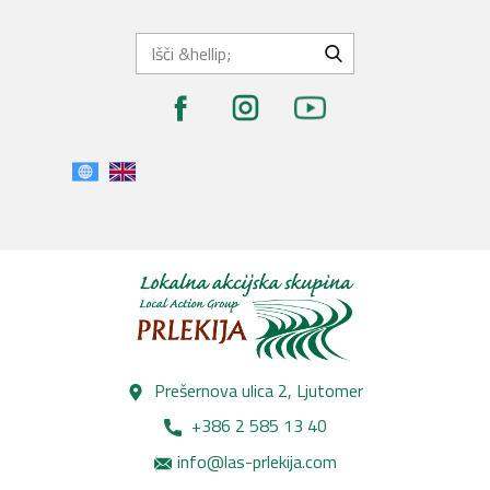
Prešernova ulica 2, Lj​utomer
+386 2 585 13 40
info@las-prlekija.com