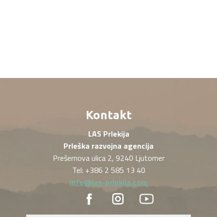
Kontakt
LAS Prlekija
Prleška razvojna agencija
Prešernova ulica 2, 9240 Ljutomer
Tel: +386 2 585 13 40
info@las-prlekija.com