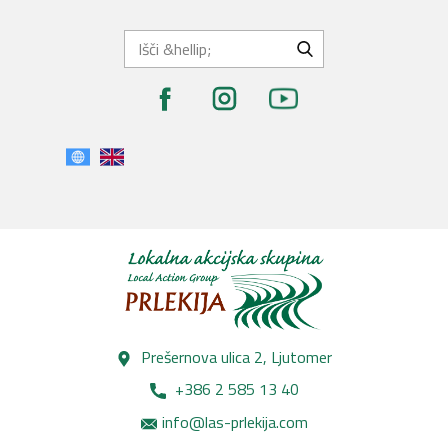
Prešernova ulica 2, Lj​utomer
+386 2 585 13 40
info@las-prlekija.com