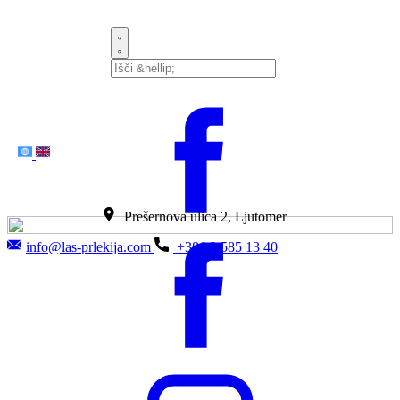
Prešernova ulica 2, Lj​utomer
info@las-prlekija.com
+386 2 585 13 40