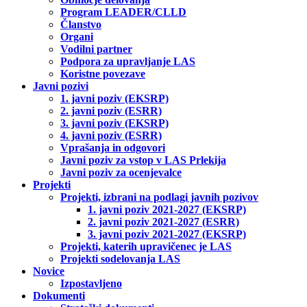
Program LEADER/CLLD
Članstvo
Organi
Vodilni partner
Podpora za upravljanje LAS
Koristne povezave
Javni pozivi
1. javni poziv (EKSRP)
2. javni poziv (ESRR)
3. javni poziv (EKSRP)
4. javni poziv (ESRR)
Vprašanja in odgovori
Javni poziv za vstop v LAS Prlekija
Javni poziv za ocenjevalce
Projekti
Projekti, izbrani na podlagi javnih pozivov
1. javni poziv 2021-2027 (EKSRP)
2. javni poziv 2021-2027 (ESRR)
3. javni poziv 2021-2027 (EKSRP)
Projekti, katerih upravičenec je LAS
Projekti sodelovanja LAS
Novice
Izpostavljeno
Dokumenti