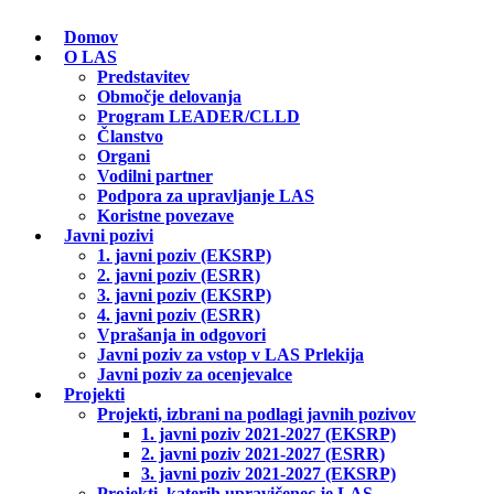
Domov
O LAS
Predstavitev
Območje delovanja
Program LEADER/CLLD
Članstvo
Organi
Vodilni partner
Podpora za upravljanje LAS
Koristne povezave
Javni pozivi
1. javni poziv (EKSRP)
2. javni poziv (ESRR)
3. javni poziv (EKSRP)
4. javni poziv (ESRR)
Vprašanja in odgovori
Javni poziv za vstop v LAS Prlekija
Javni poziv za ocenjevalce
Projekti
Projekti, izbrani na podlagi javnih pozivov
1. javni poziv 2021-2027 (EKSRP)
2. javni poziv 2021-2027 (ESRR)
3. javni poziv 2021-2027 (EKSRP)
Projekti, katerih upravičenec je LAS