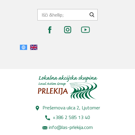
Prešernova ulica 2, Lj​utomer
+386 2 585 13 40
info@las-prlekija.com