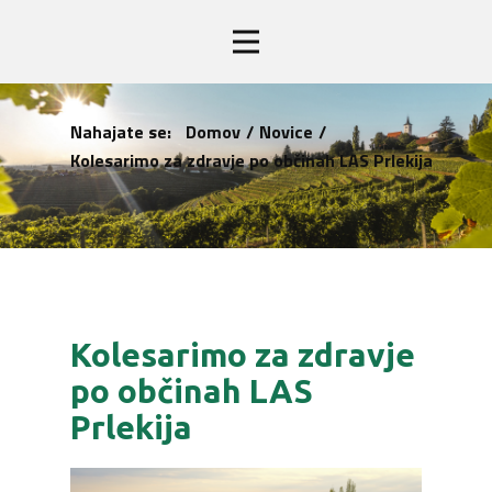
Nahajate se:
Domov
/
Novice
/
Kolesarimo za zdravje po občinah LAS Prlekija
Kolesarimo za zdravje
po občinah LAS
Prlekija