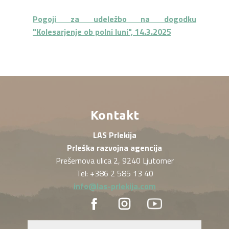
Pogoji za udeležbo na dogodku
"Kolesarjenje ob polni luni", 14.3.2025
Kontakt
LAS Prlekija
Prleška razvojna agencija
Prešernova ulica 2, 9240 Ljutomer
Tel: +386 2 585 13 40
info@las-prlekija.com