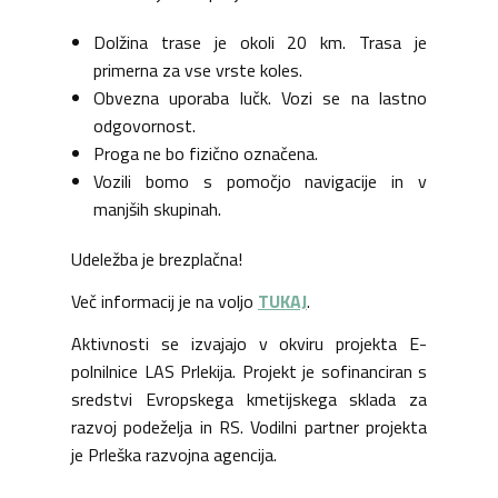
Dolžina trase je okoli 20 km. Trasa je
primerna za vse vrste koles.
Obvezna uporaba lučk. Vozi se na lastno
odgovornost.
Proga ne bo fizično označena.
Vozili bomo s pomočjo navigacije in v
manjših skupinah.
Udeležba je brezplačna!
Več informacij je na voljo
TUKAJ
.
Aktivnosti se izvajajo v okviru projekta E-
polnilnice LAS Prlekija. Projekt je sofinanciran s
sredstvi Evropskega kmetijskega sklada za
razvoj podeželja in RS. Vodilni partner projekta
je Prleška razvojna agencija.