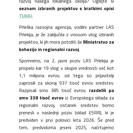
razvoj našega lokalnega okolja? Oglejte si
seznam izbranih projektov s kratkimi opisi
TUKAJ
.
Prleška razvojna agencija, vodilni partner LAS
Prlekija, je že zaključila z vnosom vlog izbranih
projektov, ki jih mora potrditi še
Ministrstvo za
kohezijo in regionalni razvoj
.
Spomnimo, na 2. javni poziv LAS Prlekija je
prispelo kar 19 vlog v skupni vrednosti več kot
1,1 milijona evrov, od tega so prijavitelji
zaprosili za skoraj 937 tisoč evrov sredstev.
Razpisali smo 385 tisoč evrov,
razdelili pa
smo 338 tisoč evrov
iz Evropskega sklada za
regionalni razvoj, ostanek sredstev bomo
prenesli v naslednji poziv (sklad ESRR), ki je
predviden v prvi polovici leta 2026. Še pred
tem, predvidoma jeseni 2025, načrtujemo