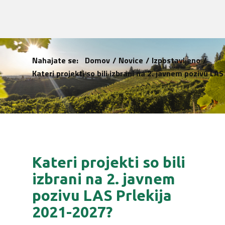
Nahajate se:
Domov
/
Novice
/
Izpostavljeno
/
Kateri projekti so bili izbrani na 2. javnem pozivu LA
Kateri projekti so bili
izbrani na 2. javnem
pozivu LAS Prlekija
2021-2027?