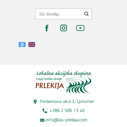
Prešernova ulica 2, Lj​utomer
+386 2 585 13 40
info@las-prlekija.com