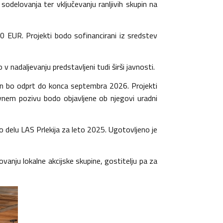
odelovanja ter vključevanju ranljivih skupin na
00 EUR. Projekti bodo sofinancirani iz sredstev
 v nadaljevanju predstavljeni tudi širši javnosti.
ja in bo odprt do konca septembra 2026. Projekti
avnem pozivu bodo objavljene ob njegovi uradni
o delu LAS Prlekija za leto 2025. Ugotovljeno je
nju lokalne akcijske skupine, gostitelju pa za