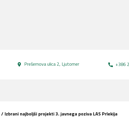
Prešernova ulica 2, Lj​utomer
+386 2
/
Izbrani najboljši projekti 3. javnega poziva LAS Prlekija