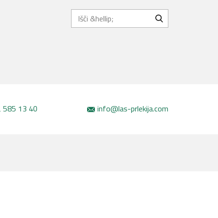
 585 13 40
info@las-prlekija.com