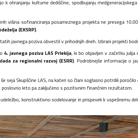
 k ohranjanju kulturne dediščine, spodbujanju medgeneracijskega s
aterih višina sofinanciranja posameznega projekta ne presega 10.0
odeželja (EKSRP)
.
ltatih javnega poziva obvestil v prihodnjih dneh. Izbrani projekti bodo
lo
4. javnega poziva LAS Prlekija
, ki bo objavljen v začetku juli
lada za regionalni razvoj (ESRR)
. Podrobnejše informacije o j
še seja Skupščine LAS, na kateri so člani soglasno potrdili poročilo 
irani, poslovno leto pa zaključeno s pozitivnim finančnim rezultatom.
eležbo, konstruktivno sodelovanje in prispevek k uspešnemu delova