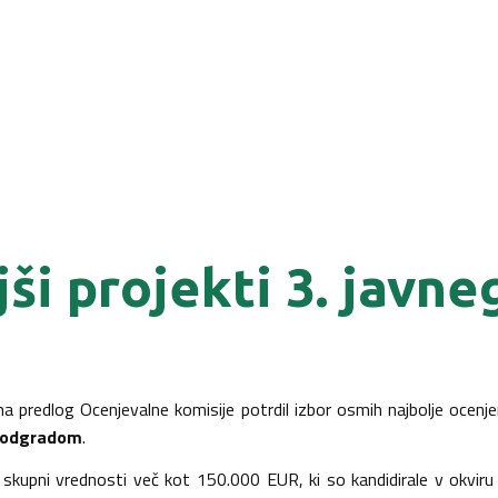
jši projekti 3. javn
 na predlog Ocenjevalne komisije potrdil izbor osmih najbolje ocenjen
Podgradom
.
v skupni vrednosti več kot 150.000 EUR, ki so kandidirale v okviru 