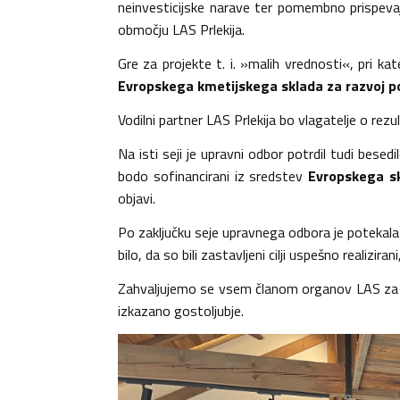
neinvesticijske narave ter pomembno prispevajo
območju LAS Prlekija.
Gre za projekte t. i. »malih vrednosti«, pri k
Evropskega kmetijskega sklada za razvoj p
Vodilni partner LAS Prlekija bo vlagatelje o rezu
Na isti seji je upravni odbor potrdil tudi besedi
bodo sofinancirani iz sredstev
Evropskega sk
objavi.
Po zaključku seje upravnega odbora je potekala 
bilo, da so bili zastavljeni cilji uspešno realiz
Zahvaljujemo se vsem članom organov LAS za ud
izkazano gostoljubje.